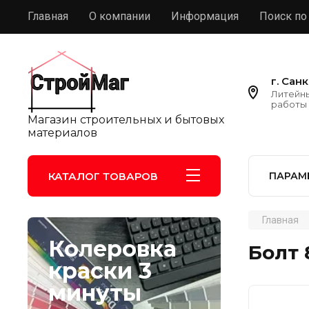
Главная
О компании
Информация
Поиск по
г. Сан
Литейны
работы 
Магазин строительных и бытовых
материалов
КАТАЛОГ ТОВАРОВ
ПАРАМ
Главная
Колеровка
Болт 
краски 3
минуты