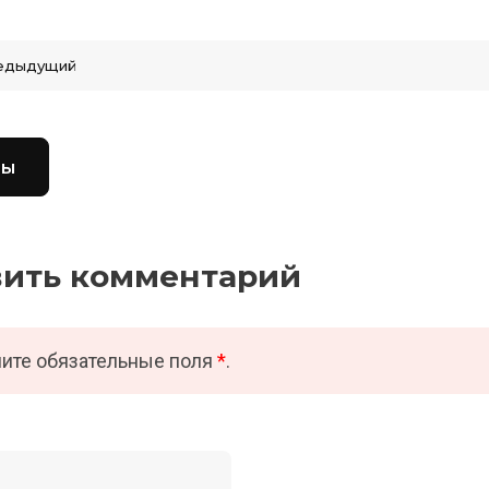
едыдущий
вы
вить комментарий
ите обязательные поля
*
.