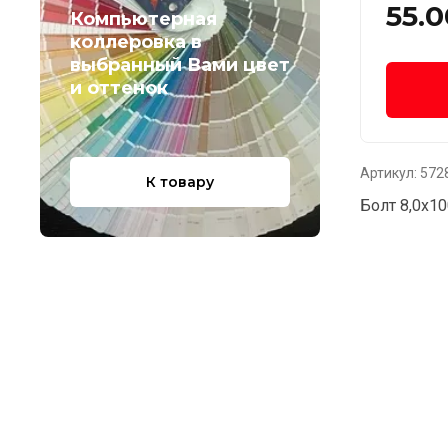
55.0
Компьютерная
коллеровка в
выбранный Вами цвет
и оттенок
Артикул:
572
К товару
Болт 8,0х10