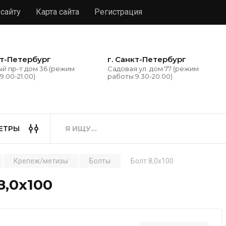
 сайту
Карта сайта
Регистрация
кт-Петербург
г. Санкт-Петербург
й пр-т дом 36 (режим
Садовая ул. дом 77 (режим
9.00-21.00)
работы 9.30-20.00)
ЕТРЫ
Крепеж/метизы
Болты
Болт 8,0х100
8,0х100