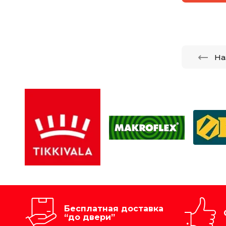
На
Бесплатная доставка
“до двери”