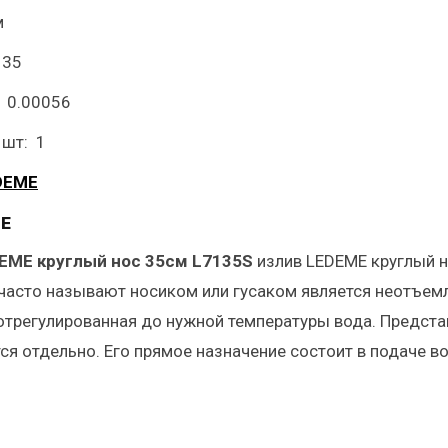
м
 35
: 0.00056
 шт: 1
DEME
Е
EME круглый нос 35см L7135S
излив LEDEME круглый н
часто называют носиком или гусаком является неотъемл
отрегулированная до нужной температуры вода. Предста
ся отдельно. Его прямое назначение состоит в подаче во