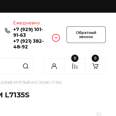
Ежедневно
+7 (929) 101-
Обратный
91-63
звонок
+7 (921) 382-
48-92
0
0
LEDEME КРУГЛЫЙ НОС 35СМ L7135S
 L7135S