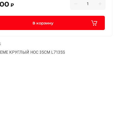
.00
₽
В корзину
5
EME КРУГЛЫЙ НОС 35СМ L7135S