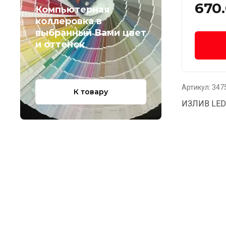
670
Компьютерная
коллеровка в
выбранный Вами цвет
и оттенок
Артикул:
347
К товару
ИЗЛИВ LED