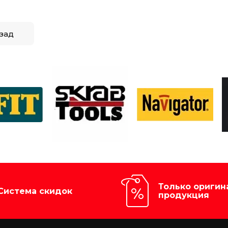
зад
Только оригин
Система скидок
продукция