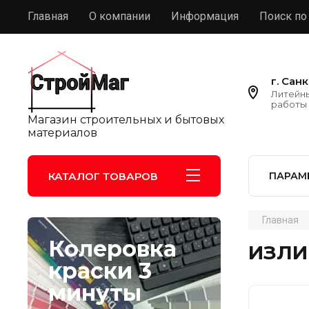
Главная
О компании
Информация
Поиск по
г. Сан
Литейны
работы 
Магазин строительных и бытовых
материалов
КАТАЛОГ ТОВАРОВ
ПАРАМ
Главная
Колеровка
ИЗЛИ
краски 3
минуты