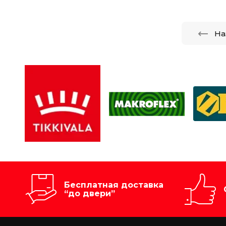
На
Бесплатная доставка
“до двери”