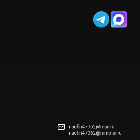
nacfin47062@mail.ru
nacfin47062@rambler.ru