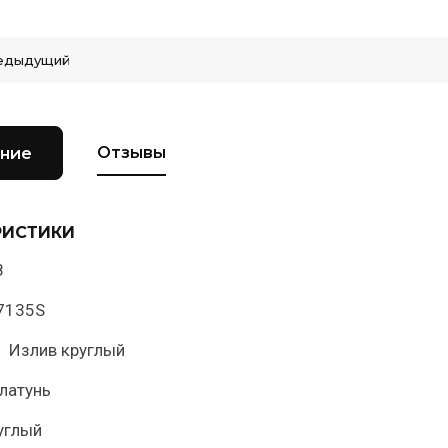
едыдущий
Отзывы
ние
РИСТИКИ
8
L7135S
: Излив круглый
латунь
углый