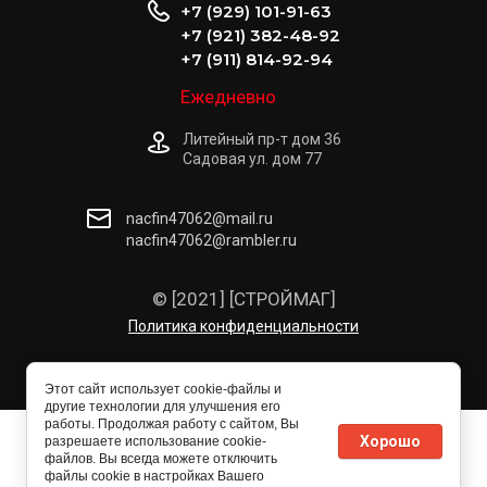
+7 (929) 101-91-63
+7 (921) 382-48-92
+7 (911) 814-92-94
Ежедневно
Литейный пр-т дом 36
Садовая ул. дом 77
nacfin47062@mail.ru
nacfin47062@rambler.ru
© [2021] [СТРОЙМАГ]
Политика конфиденциальности
Этот сайт использует cookie-файлы и
другие технологии для улучшения его
работы. Продолжая работу с сайтом, Вы
Этот сайт использует файлы cookie и метаданные. Продолжая
Хорошо
разрешаете использование cookie-
просматривать его, вы соглашаетесь на использование нами
файлов. Вы всегда можете отключить
файлов cookie и метаданных в соответствии с
Политикой
файлы cookie в настройках Вашего
конфиденциальности
.