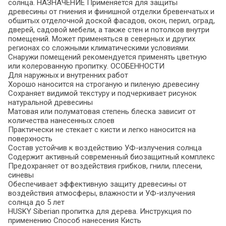
солнца. НАЗНАЧЕНИЕ Применяется для защиты
древесины от гниения и финишной отделки бревенчатых и
обшитых отделочной доской фасадов, окон, перил, оград,
дверей, садовой мебели, а также стен и потолков внутри
помещений. Может применяться в северных и других
регионах со сложными климатическими условиями.
Снаружи помещений рекомендуется применять цветную
или колерованную пропитку. ОСОБЕННОСТИ
Для наружных и внутренних работ
Хорошо наносится на строганую и пиленую древесину
Сохраняет видимой текстуру и подчеркивает рисунок
натуральной древесины
Матовая или полуматовая степень блеска зависит от
количества нанесенных слоев
Практически не стекает с кисти и легко наносится на
поверхность
Состав устойчив к воздействию УФ-излучения солнца
Содержит активный современный биозащитный комплекс
Предохраняет от воздействия грибков, гнили, плесени,
синевы
Обеспечивает эффективную защиту древесины от
воздействия атмосферы, влажности и УФ-излучения
солнца до 5 лет
HUSKY Siberian пропитка для дерева. Инструкция по
применению Способ нанесения Кисть